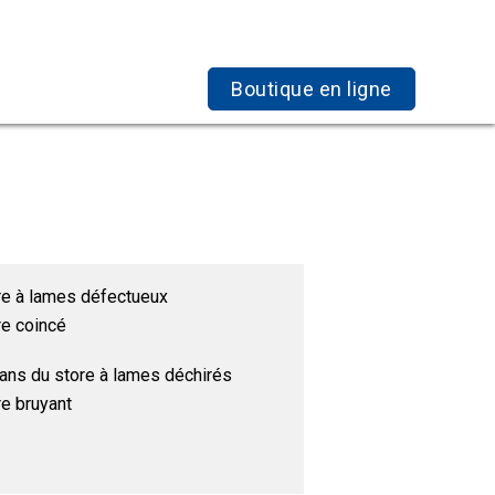
Boutique en ligne
re à lames défectueux
re coincé
ans du store à lames déchirés
re bruyant