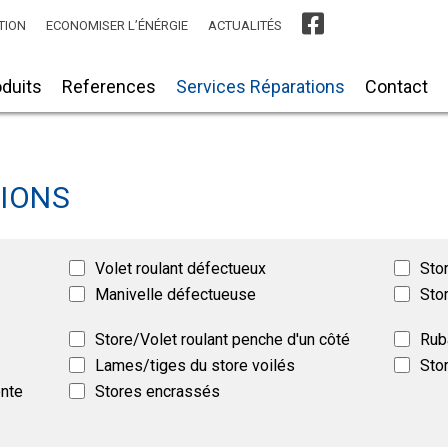
TION
ECONOMISER L’ÉNÉRGIE
ACTUALITÉS
duits
References
Services Réparations
Contact
TIONS
Volet roulant défectueux
Sto
Manivelle défectueuse
Sto
Store/Volet roulant penche d'un côté
Rub
Lames/tiges du store voilés
Sto
ente
Stores encrassés